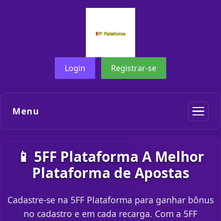
Login
Registrar-se
Menu
📱 5FF Plataforma A Melhor
Plataforma de Apostas
Cadastre-se na 5FF Plataforma para ganhar bônus
no cadastro e em cada recarga. Com a 5FF