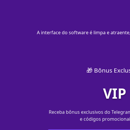
A interface do software é limpa e atraente,
🎁 Bônus Exclu
VIP
Receba bônus exclusivos do Telegra
e códigos promocionai