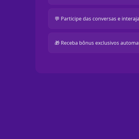
💬 Participe das conversas e interaj
🎁 Receba bônus exclusivos autom