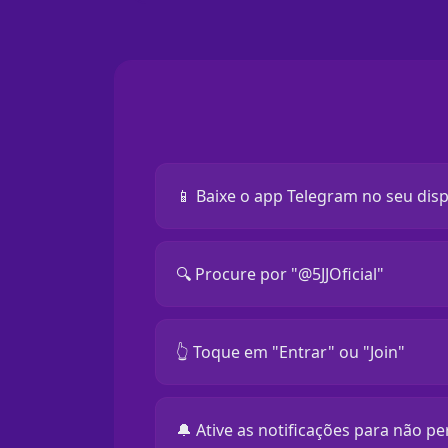
📱 Baixe o app Telegram no seu disp
🔍 Procure por "@5JJOficial"
👆 Toque em "Entrar" ou "Join"
🔔 Ative as notificações para não p