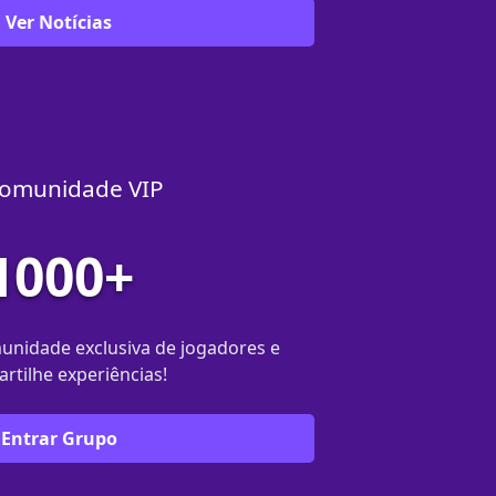
Ver Notícias
Comunidade VIP
1000+
unidade exclusiva de jogadores e
rtilhe experiências!
Entrar Grupo