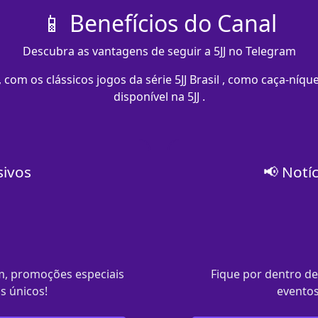
📱 Benefícios do Canal
Descubra as vantagens de seguir a 5JJ no Telegram
 com os clássicos jogos da série 5JJ Brasil , como caça-níq
disponível na 5JJ .
sivos
📢 Notí
m, promoções especiais
Fique por dentro d
s únicos!
eventos