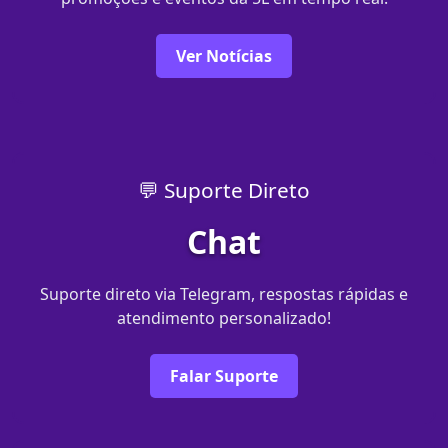
Ver Notícias
💬 Suporte Direto
Chat
Suporte direto via Telegram, respostas rápidas e
atendimento personalizado!
Falar Suporte