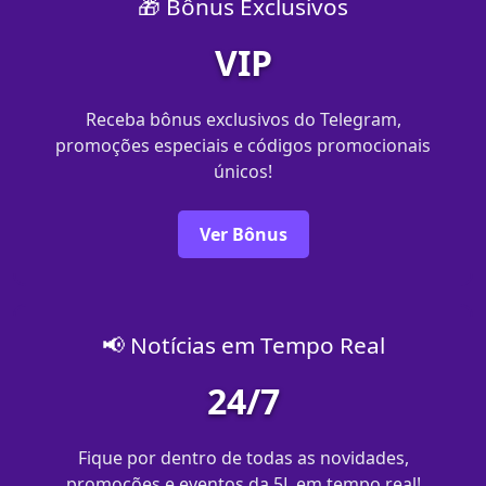
🎁 Bônus Exclusivos
VIP
Receba bônus exclusivos do Telegram,
promoções especiais e códigos promocionais
únicos!
Ver Bônus
📢 Notícias em Tempo Real
24/7
Fique por dentro de todas as novidades,
promoções e eventos da 5L em tempo real!