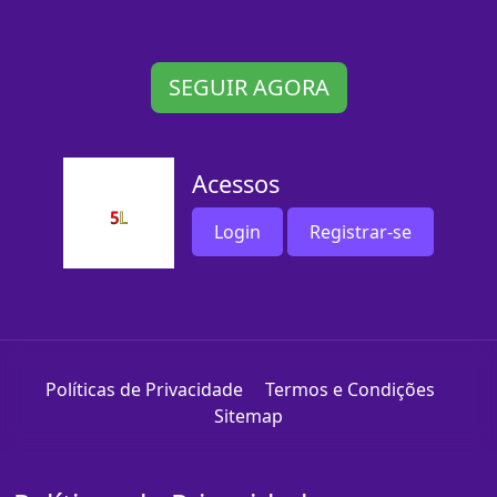
SEGUIR AGORA
Acessos
Login
Registrar-se
Políticas de Privacidade
Termos e Condições
Sitemap