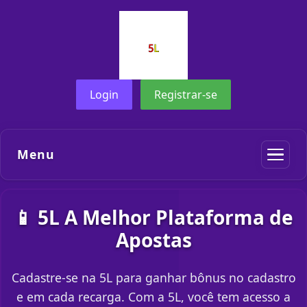
Login
Registrar-se
Menu
📱 5L A Melhor Plataforma de
Apostas
Cadastre-se na 5L para ganhar bônus no cadastro
e em cada recarga. Com a 5L, você tem acesso a