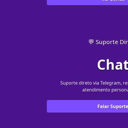
💬 Suporte Di
Cha
Suporte direto via Telegram, r
atendimento persona
Falar Suport