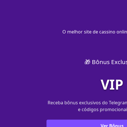
O melhor site de cassino onlin
🎁 Bônus Exclu
VIP
Receba bônus exclusivos do Telegra
e códigos promocionai
Ver Bônus