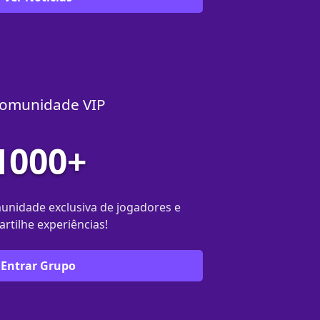
Comunidade VIP
1000+
unidade exclusiva de jogadores e
rtilhe experiências!
Entrar Grupo