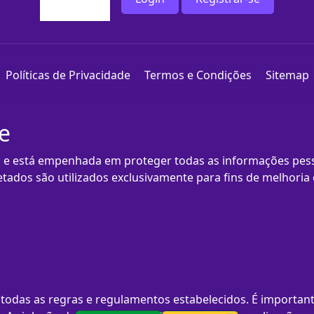
Políticas de Privacidade
Termos e Condições
Sitemap
de
os e está empenhada em proteger todas as informações pes
tados são utilizados exclusivamente para fins de melhoria
odas as regras e regulamentos estabelecidos. É important