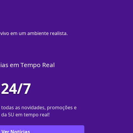
o vivo em um ambiente realista.
cias em Tempo Real
24/7
e todas as novidades, promoções e
 da 5U em tempo real!
Ver Notícias