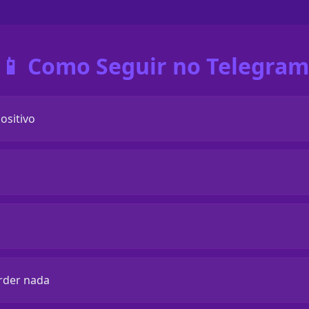
📱 Como Seguir no Telegram
ositivo
erder nada