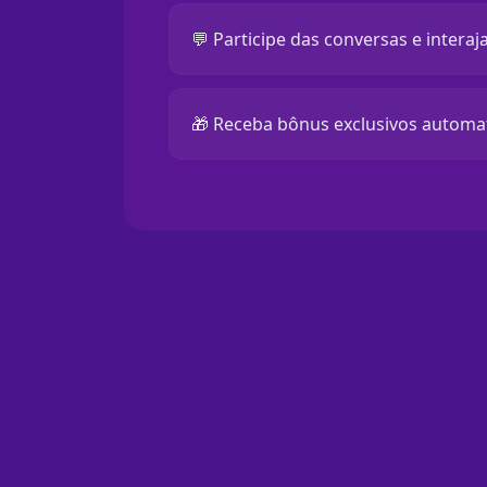
💬 Participe das conversas e interaj
🎁 Receba bônus exclusivos autom