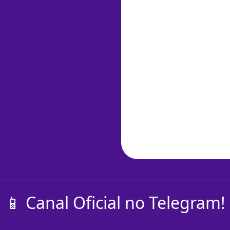
📱 Canal Oficial no Telegram!