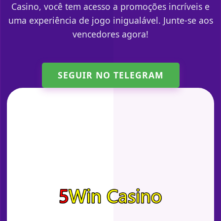
Casino, você tem acesso a promoções incríveis e
uma experiência de jogo inigualável. Junte-se aos
vencedores agora!
SEGUIR NO TELEGRAM