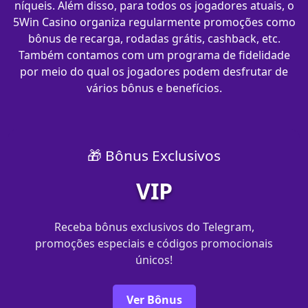
níqueis. Além disso, para todos os jogadores atuais, o
5Win Casino organiza regularmente promoções como
bônus de recarga, rodadas grátis, cashback, etc.
Também contamos com um programa de fidelidade
por meio do qual os jogadores podem desfrutar de
vários bônus e benefícios.
🎁 Bônus Exclusivos
VIP
Receba bônus exclusivos do Telegram,
promoções especiais e códigos promocionais
únicos!
Ver Bônus