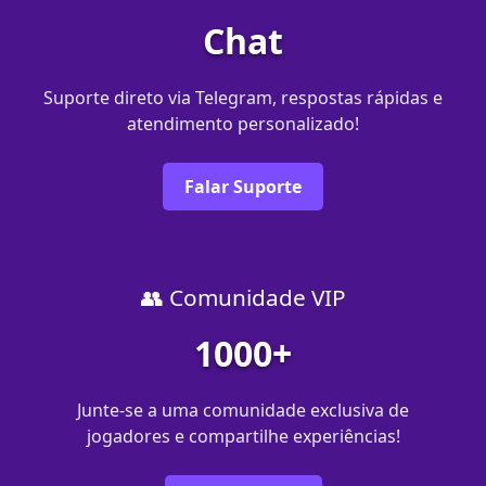
Chat
Suporte direto via Telegram, respostas rápidas e
atendimento personalizado!
Falar Suporte
👥 Comunidade VIP
1000+
Junte-se a uma comunidade exclusiva de
jogadores e compartilhe experiências!