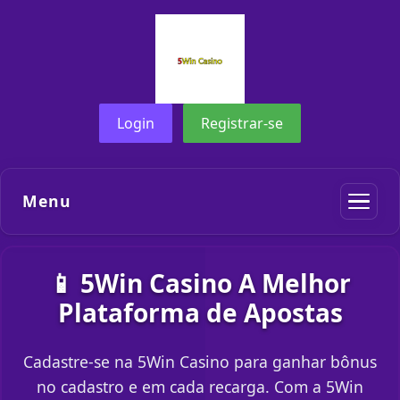
Login
Registrar-se
Menu
📱 5Win Casino A Melhor
Plataforma de Apostas
Cadastre-se na 5Win Casino para ganhar bônus
no cadastro e em cada recarga. Com a 5Win