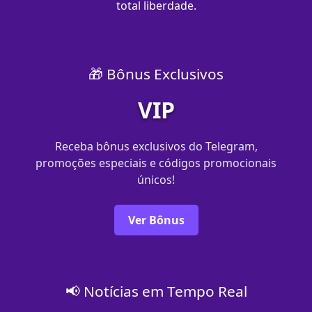
total liberdade.
🎁 Bônus Exclusivos
VIP
Receba bônus exclusivos do Telegram,
promoções especiais e códigos promocionais
únicos!
Ver Bônus
📢 Notícias em Tempo Real