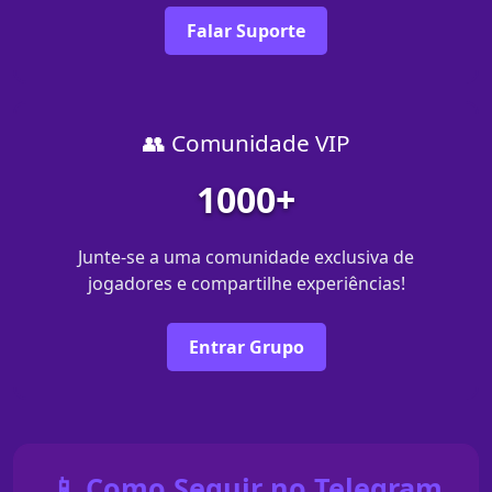
Falar Suporte
👥 Comunidade VIP
1000+
Junte-se a uma comunidade exclusiva de
jogadores e compartilhe experiências!
Entrar Grupo
📱 Como Seguir no Telegram