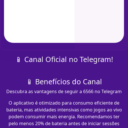
📱 Canal Oficial no Telegram!
📱 Benefícios do Canal
Descubra as vantagens de seguir a 6566 no Telegram
O aplicativo é otimizado para consumo eficiente de
bateria, mas atividades intensivas como jogos ao vivo
podem consumir mais energia. Recomendamos ter
pelo menos 20% de bateria antes de iniciar sessões