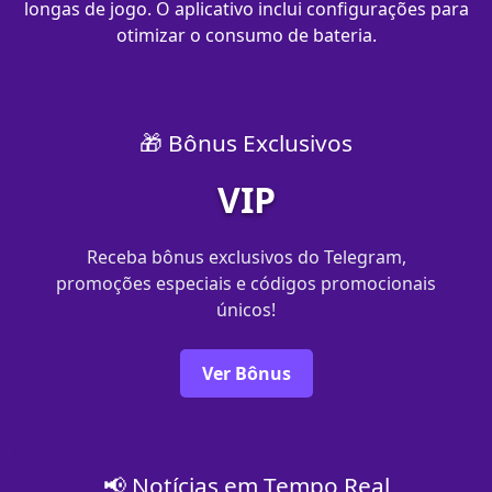
longas de jogo. O aplicativo inclui configurações para
otimizar o consumo de bateria.
🎁 Bônus Exclusivos
VIP
Receba bônus exclusivos do Telegram,
promoções especiais e códigos promocionais
únicos!
Ver Bônus
📢 Notícias em Tempo Real