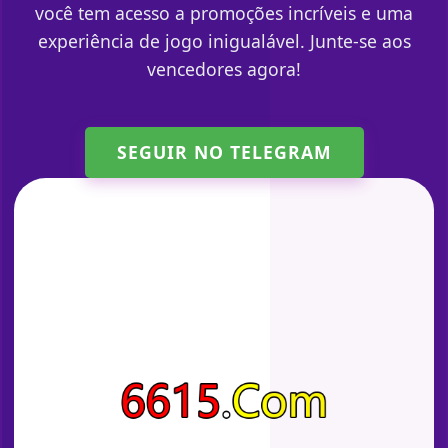
você tem acesso a promoções incríveis e uma
experiência de jogo inigualável. Junte-se aos
vencedores agora!
SEGUIR NO TELEGRAM