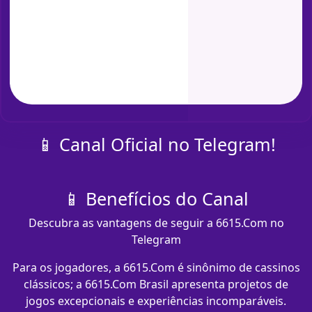
📱 Canal Oficial no Telegram!
📱 Benefícios do Canal
Descubra as vantagens de seguir a 6615.Com no
Telegram
Para os jogadores, a 6615.Com é sinônimo de cassinos
clássicos; a 6615.Com Brasil apresenta projetos de
jogos excepcionais e experiências incomparáveis.