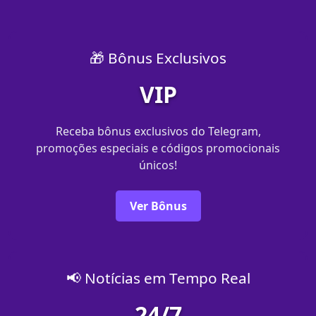
🎁 Bônus Exclusivos
VIP
Receba bônus exclusivos do Telegram,
promoções especiais e códigos promocionais
únicos!
Ver Bônus
📢 Notícias em Tempo Real
24/7