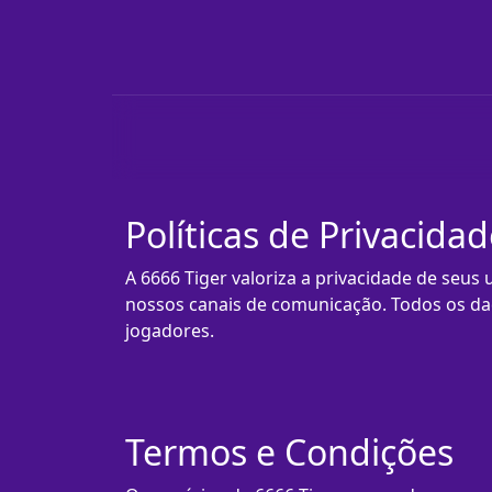
Políticas de Privacida
A 6666 Tiger valoriza a privacidade de seu
nossos canais de comunicação. Todos os dad
jogadores.
Termos e Condições