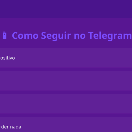
📱 Como Seguir no Telegram
ositivo
erder nada