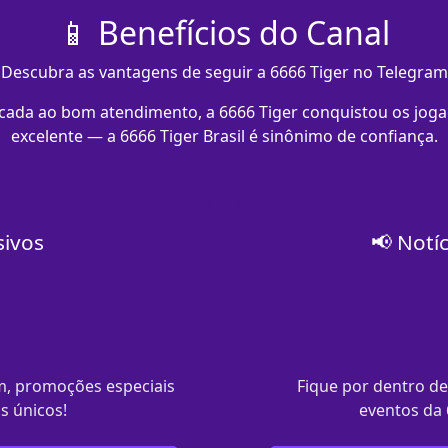
📱 Benefícios do Canal
Descubra as vantagens de seguir a 6666 Tiger no Telegram
da ao bom atendimento, a 6666 Tiger conquistou os jogad
excelente — a 6666 Tiger Brasil é sinônimo de confiança.
sivos
📢 Notí
m, promoções especiais
Fique por dentro d
s únicos!
eventos da 