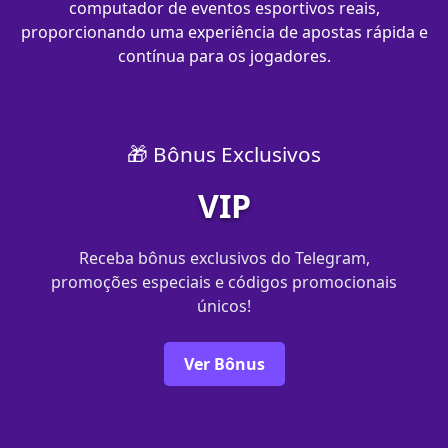
computador de eventos esportivos reais,
proporcionando uma experiência de apostas rápida e
contínua para os jogadores.
🎁 Bônus Exclusivos
VIP
Receba bônus exclusivos do Telegram,
promoções especiais e códigos promocionais
únicos!
Ver Bônus