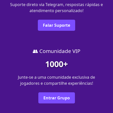
Suporte direto via Telegram, respostas rápidas e
atendimento personalizado!
Falar Suporte
👥 Comunidade VIP
1000+
Junte-se a uma comunidade exclusiva de
jogadores e compartilhe experiências!
Entrar Grupo