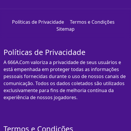
Políticas de Privacidade
Termos e Condições
Sitemap
Políticas de Privacidade
A 666A.Com valoriza a privacidade de seus usuários e
está empenhada em proteger todas as informações
pessoais fornecidas durante o uso de nossos canais de
comunicação. Todos os dados coletados são utilizados
exclusivamente para fins de melhoria contínua da
experiência de nossos jogadores.
Termos e Condições