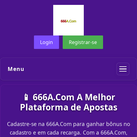
Login
Registrar-se
Menu
📱 666A.Com A Melhor
Plataforma de Apostas
Cadastre-se na 666A.Com para ganhar bônus no
cadastro e em cada recarga. Com a 666A.Com,