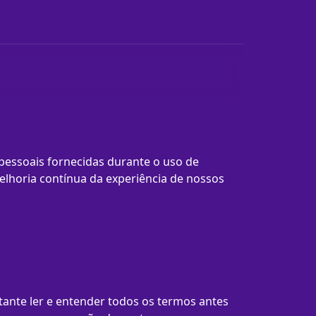
pessoais fornecidas durante o uso de
elhoria contínua da experiência de nossos
ante ler e entender todos os termos antes