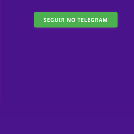
SEGUIR NO TELEGRAM