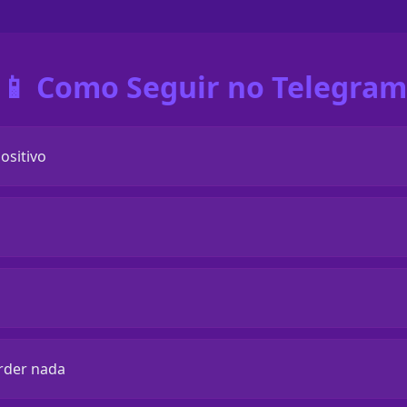
📱 Como Seguir no Telegram
ositivo
erder nada