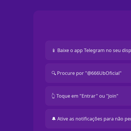
📱 Baixe o app Telegram no seu disp
🔍 Procure por "@666UbOficial"
👆 Toque em "Entrar" ou "Join"
🔔 Ative as notificações para não p