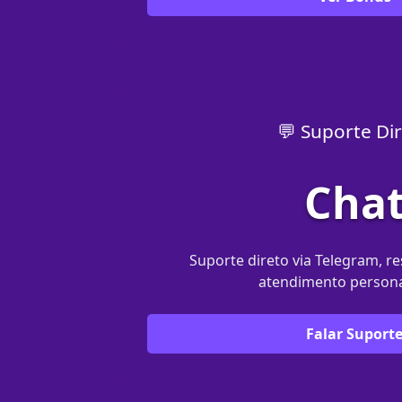
💬 Suporte Di
Cha
Suporte direto via Telegram, r
atendimento persona
Falar Suport