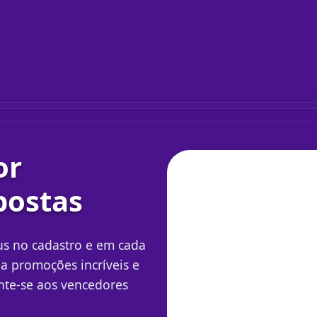
or
postas
s no cadastro e em cada
a promoções incríveis e
unte-se aos vencedores