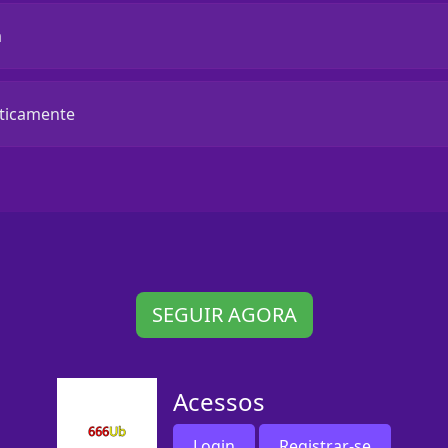
a
aticamente
SEGUIR AGORA
Acessos
Login
Registrar-se