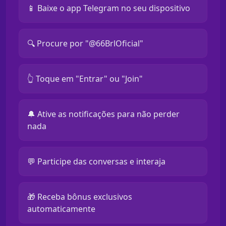
📱 Baixe o app Telegram no seu dispositivo
🔍 Procure por "@66BrlOficial"
👆 Toque em "Entrar" ou "Join"
🔔 Ative as notificações para não perder
nada
💬 Participe das conversas e interaja
🎁 Receba bônus exclusivos
automaticamente