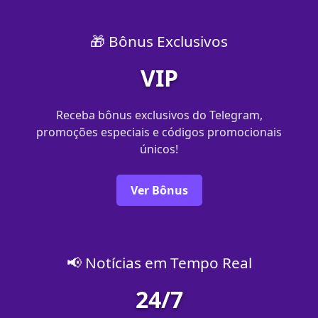
🎁 Bônus Exclusivos
VIP
Receba bônus exclusivos do Telegram,
promoções especiais e códigos promocionais
únicos!
Ver Bônus
📢 Notícias em Tempo Real
24/7