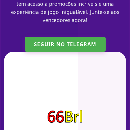
tem acesso a promoções incríveis e uma
experiência de jogo inigualável. Junte-se aos
vencedores agora!
SEGUIR NO TELEGRAM