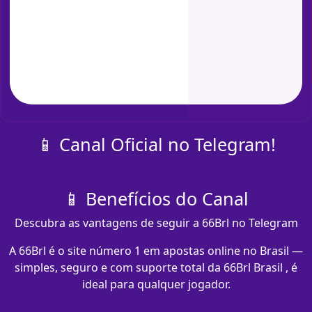
📱 Canal Oficial no Telegram!
📱 Benefícios do Canal
Descubra as vantagens de seguir a 66Brl no Telegram
A 66Brl é o site número 1 em apostas online no Brasil —
simples, seguro e com suporte total da 66Brl Brasil , é
ideal para qualquer jogador.