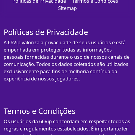
Políticas de Privacidade
Termos e Condições
Sitemap
Políticas de Privacidade
A 66Vip valoriza a privacidade de seus usuários e está
empenhada em proteger todas as informações
pessoais fornecidas durante o uso de nossos canais de
comunicação. Todos os dados coletados são utilizados
exclusivamente para fins de melhoria contínua da
experiência de nossos jogadores.
Termos e Condições
Os usuários da 66Vip concordam em respeitar todas as
regras e regulamentos estabelecidos. É importante ler