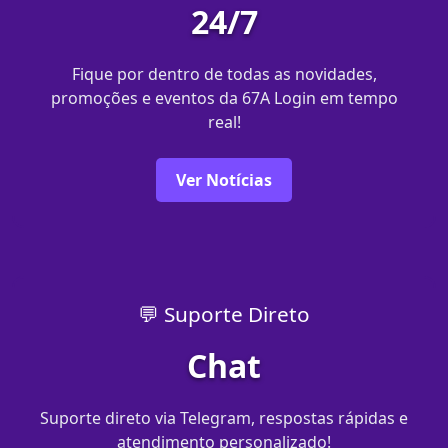
24/7
Fique por dentro de todas as novidades,
promoções e eventos da 67A Login em tempo
real!
Ver Notícias
💬 Suporte Direto
Chat
Suporte direto via Telegram, respostas rápidas e
atendimento personalizado!