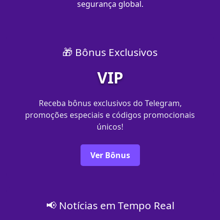
segurança global.
🎁 Bônus Exclusivos
VIP
Receba bônus exclusivos do Telegram,
promoções especiais e códigos promocionais
únicos!
Ver Bônus
📢 Notícias em Tempo Real