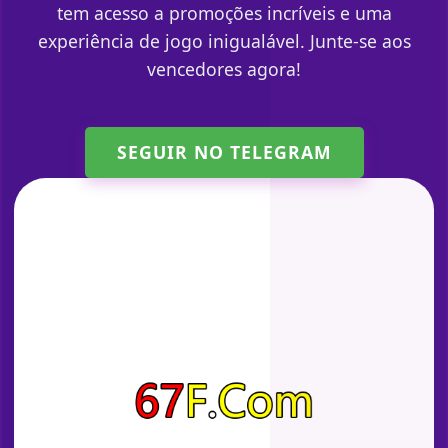
tem acesso a promoções incríveis e uma
experiência de jogo inigualável. Junte-se aos
vencedores agora!
SEGUIR NO TELEGRAM