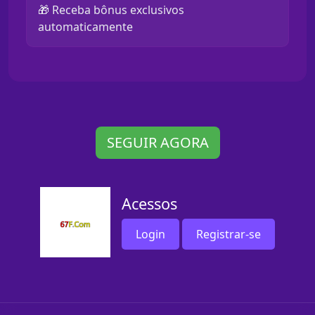
🎁 Receba bônus exclusivos
automaticamente
SEGUIR AGORA
Acessos
Login
Registrar-se