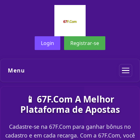
Login
Registrar-se
Menu
📱 67F.Com A Melhor
Plataforma de Apostas
Cadastre-se na 67F.Com para ganhar bônus no
cadastro e em cada recarga. Com a 67F.Com, você