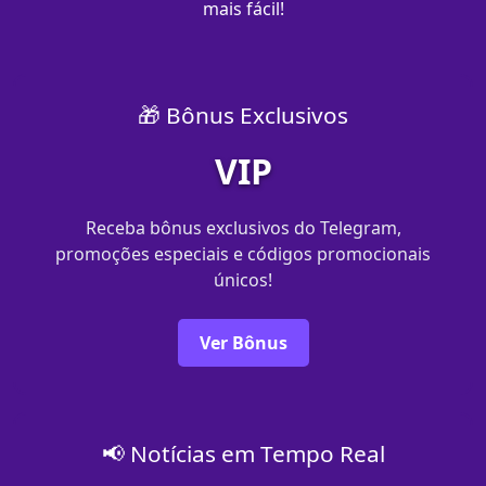
mais fácil!
🎁 Bônus Exclusivos
VIP
Receba bônus exclusivos do Telegram,
promoções especiais e códigos promocionais
únicos!
Ver Bônus
📢 Notícias em Tempo Real