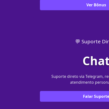
Ver Bônus
💬 Suporte Di
Cha
Suporte direto via Telegram, r
atendimento persona
Falar Suport