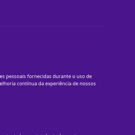
es pessoais fornecidas durante o uso de
elhoria contínua da experiência de nossos