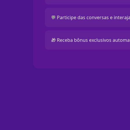
💬 Participe das conversas e interaj
🎁 Receba bônus exclusivos autom