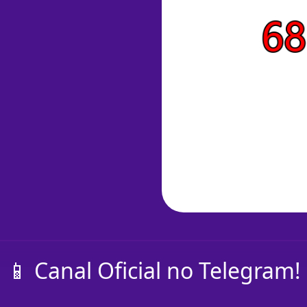
📱 Canal Oficial no Telegram!