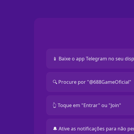
📱 Baixe o app Telegram no seu disp
🔍 Procure por "@688GameOficial"
👆 Toque em "Entrar" ou "Join"
🔔 Ative as notificações para não p