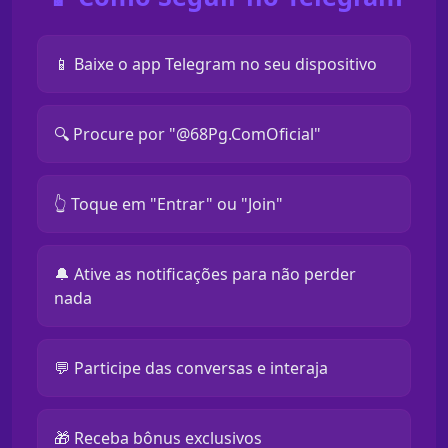
📱 Baixe o app Telegram no seu dispositivo
🔍 Procure por "@68Pg.ComOficial"
👆 Toque em "Entrar" ou "Join"
🔔 Ative as notificações para não perder
nada
💬 Participe das conversas e interaja
🎁 Receba bônus exclusivos