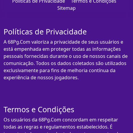
Políticas de Privacidade
Termos e Condições
Sitemap
Políticas de Privacidade
A 68Pg.Com valoriza a privacidade de seus usuários e
está empenhada em proteger todas as informações
pessoais fornecidas durante o uso de nossos canais de
comunicação. Todos os dados coletados são utilizados
exclusivamente para fins de melhoria contínua da
experiência de nossos jogadores.
Termos e Condições
Os usuários da 68Pg.Com concordam em respeitar
todas as regras e regulamentos estabelecidos. É