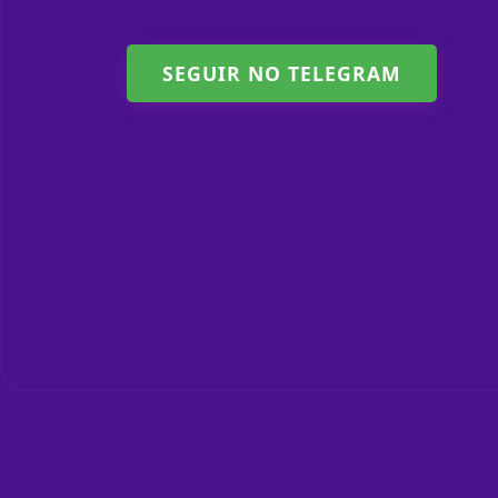
SEGUIR NO TELEGRAM