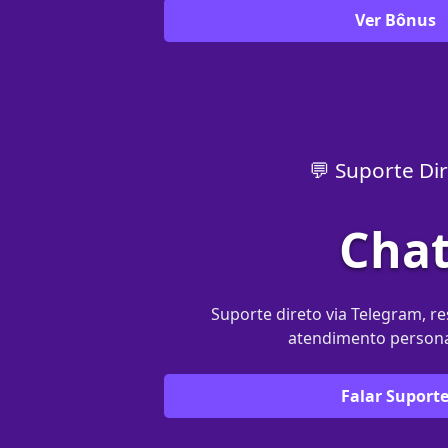
Ver Bônus
💬 Suporte Di
Cha
Suporte direto via Telegram, r
atendimento persona
Falar Suport