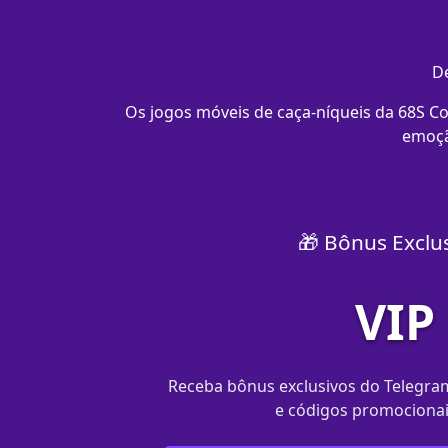
D
Os jogos móveis de caça-níqueis da 68S Co
emoçã
🎁 Bônus Exclu
VIP
Receba bônus exclusivos do Telegra
e códigos promocionai