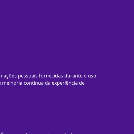
rmações pessoais fornecidas durante o uso
e melhoria contínua da experiência de