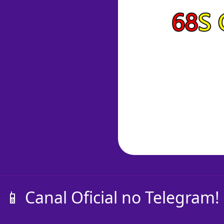
📱 Canal Oficial no Telegram!