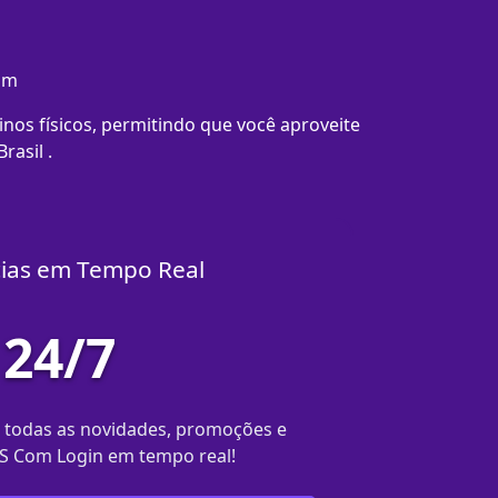
am
nos físicos, permitindo que você aproveite
asil .
cias em Tempo Real
24/7
e todas as novidades, promoções e
S Com Login em tempo real!