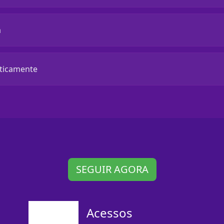
a
aticamente
SEGUIR AGORA
Acessos