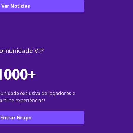
Ver Notícias
Comunidade VIP
1000+
unidade exclusiva de jogadores e
rtilhe experiências!
Entrar Grupo