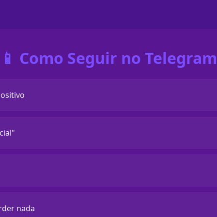
📱 Como Seguir no Telegram
ositivo
ial"
erder nada