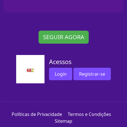
SEGUIR AGORA
Acessos
Login
Registrar-se
Políticas de Privacidade
Termos e Condições
Sitemap