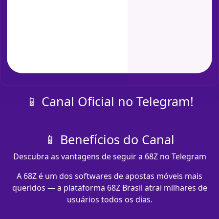
📱 Canal Oficial no Telegram!
📱 Benefícios do Canal
Descubra as vantagens de seguir a 68Z no Telegram
A 68Z é um dos softwares de apostas móveis mais
queridos — a plataforma 68Z Brasil atrai milhares de
usuários todos os dias.