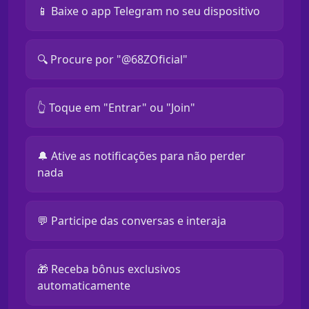
📱 Baixe o app Telegram no seu dispositivo
🔍 Procure por "@68ZOficial"
👆 Toque em "Entrar" ou "Join"
🔔 Ative as notificações para não perder
nada
💬 Participe das conversas e interaja
🎁 Receba bônus exclusivos
automaticamente