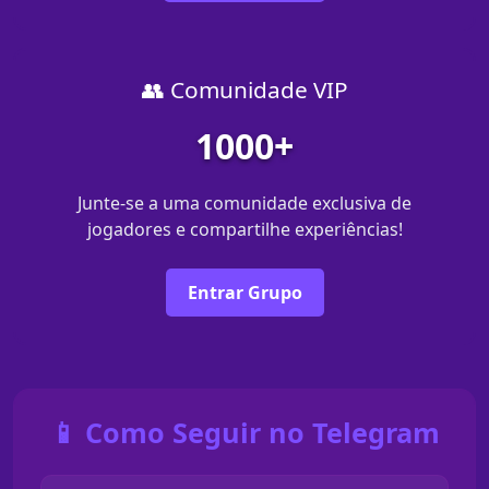
👥 Comunidade VIP
1000+
Junte-se a uma comunidade exclusiva de
jogadores e compartilhe experiências!
Entrar Grupo
📱 Como Seguir no Telegram