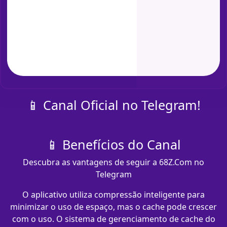
📱 Canal Oficial no Telegram!
📱 Benefícios do Canal
Descubra as vantagens de seguir a 68Z.Com no
Telegram
O aplicativo utiliza compressão inteligente para
minimizar o uso de espaço, mas o cache pode crescer
com o uso. O sistema de gerenciamento de cache do