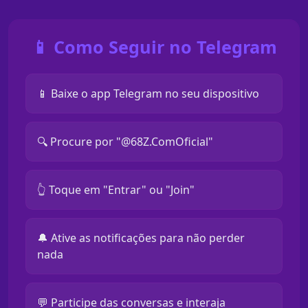
📱 Como Seguir no Telegram
📱 Baixe o app Telegram no seu dispositivo
🔍 Procure por "@68Z.ComOficial"
👆 Toque em "Entrar" ou "Join"
🔔 Ative as notificações para não perder
nada
💬 Participe das conversas e interaja