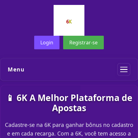
Login
Registrar-se
Menu
📱 6K A Melhor Plataforma de
Apostas
Cadastre-se na 6K para ganhar bônus no cadastro
e em cada recarga. Com a 6K, você tem acesso a