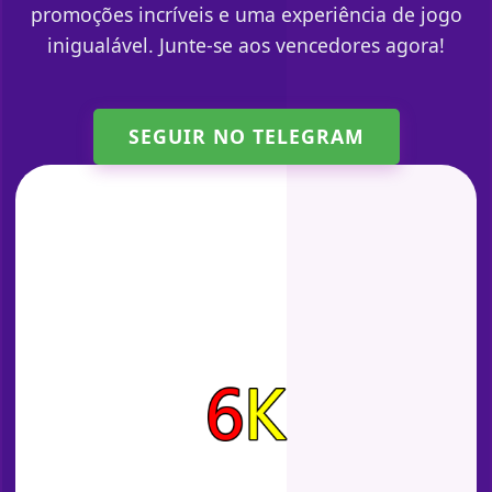
promoções incríveis e uma experiência de jogo
inigualável. Junte-se aos vencedores agora!
SEGUIR NO TELEGRAM