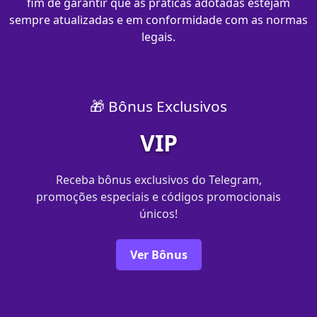
fim de garantir que as práticas adotadas estejam
sempre atualizadas e em conformidade com as normas
legais.
🎁 Bônus Exclusivos
VIP
Receba bônus exclusivos do Telegram,
promoções especiais e códigos promocionais
únicos!
Ver Bônus