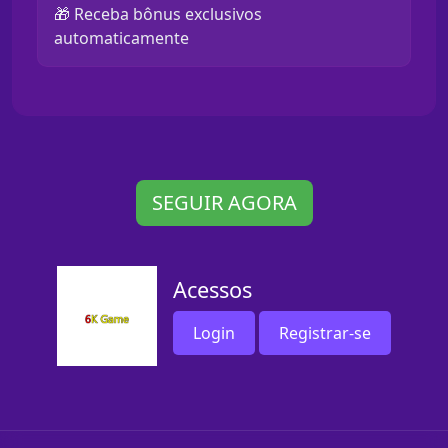
🎁 Receba bônus exclusivos
automaticamente
SEGUIR AGORA
Acessos
Login
Registrar-se