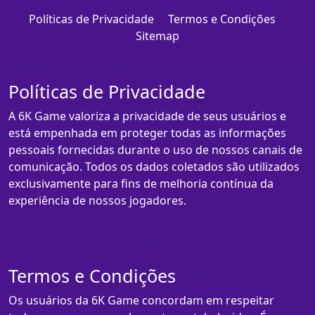
Políticas de Privacidade
Termos e Condições
Sitemap
Políticas de Privacidade
A 6K Game valoriza a privacidade de seus usuários e
está empenhada em proteger todas as informações
pessoais fornecidas durante o uso de nossos canais de
comunicação. Todos os dados coletados são utilizados
exclusivamente para fins de melhoria contínua da
experiência de nossos jogadores.
Termos e Condições
Os usuários da 6K Game concordam em respeitar