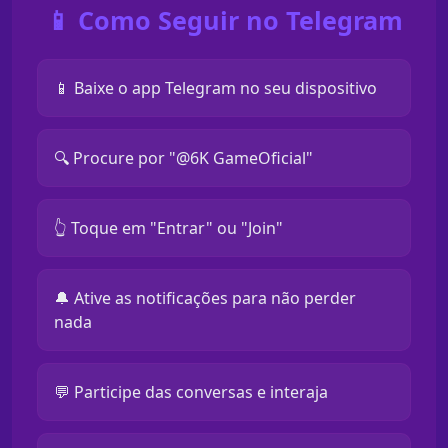
📱 Como Seguir no Telegram
📱 Baixe o app Telegram no seu dispositivo
🔍 Procure por "@6K GameOficial"
👆 Toque em "Entrar" ou "Join"
🔔 Ative as notificações para não perder
nada
💬 Participe das conversas e interaja