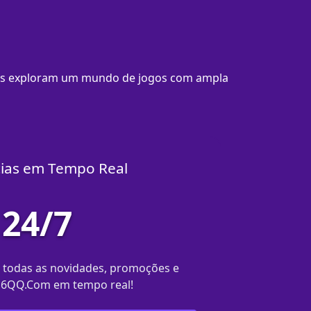
ores exploram um mundo de jogos com ampla
cias em Tempo Real
24/7
e todas as novidades, promoções e
 6QQ.Com em tempo real!