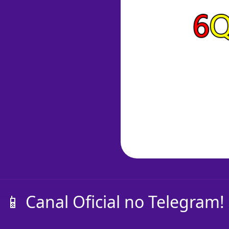
📱 Canal Oficial no Telegram!