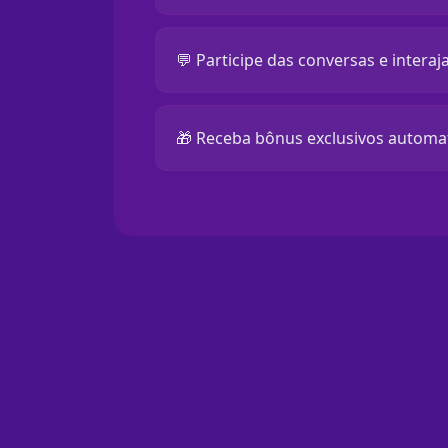
💬 Participe das conversas e interaj
🎁 Receba bônus exclusivos autom