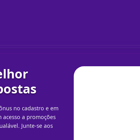
elhor
postas
ônus no cadastro e em
m acesso a promoções
ualável. Junte-se aos