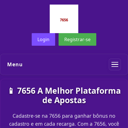
Login
Registrar-se
Menu
📱 7656 A Melhor Plataforma
de Apostas
Cadastre-se na 7656 para ganhar bônus no
cadastro e em cada recarga. Com a 7656, você