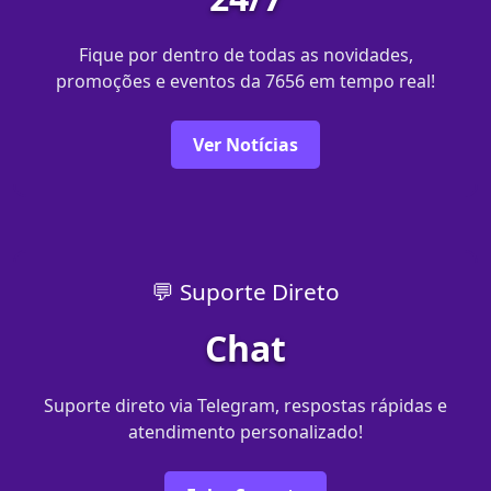
Fique por dentro de todas as novidades,
promoções e eventos da 7656 em tempo real!
Ver Notícias
💬 Suporte Direto
Chat
Suporte direto via Telegram, respostas rápidas e
atendimento personalizado!