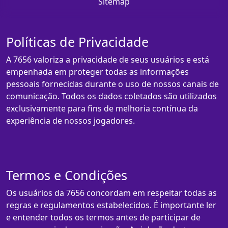
Sitemap
Políticas de Privacidade
A 7656 valoriza a privacidade de seus usuários e está
empenhada em proteger todas as informações
pessoais fornecidas durante o uso de nossos canais de
comunicação. Todos os dados coletados são utilizados
exclusivamente para fins de melhoria contínua da
experiência de nossos jogadores.
Termos e Condições
Os usuários da 7656 concordam em respeitar todas as
regras e regulamentos estabelecidos. É importante ler
e entender todos os termos antes de participar de