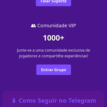
Falar Suporte
👥 Comunidade VIP
1000+
Junte-se a uma comunidade exclusiva de
jogadores e compartilhe experiências!
Entrar Grupo
📱 Como Seguir no Telegram