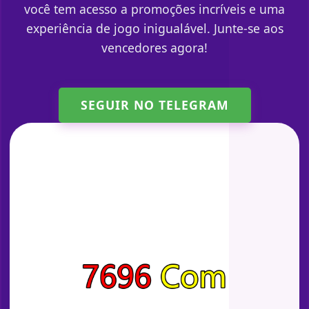
você tem acesso a promoções incríveis e uma
experiência de jogo inigualável. Junte-se aos
vencedores agora!
SEGUIR NO TELEGRAM