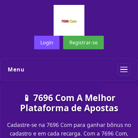
Login
Registrar-se
Menu
📱 7696 Com A Melhor
Plataforma de Apostas
Cadastre-se na 7696 Com para ganhar bônus no
cadastro e em cada recarga. Com a 7696 Com,