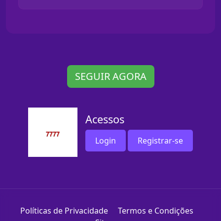
SEGUIR AGORA
Acessos
Login
Registrar-se
Políticas de Privacidade
Termos e Condições