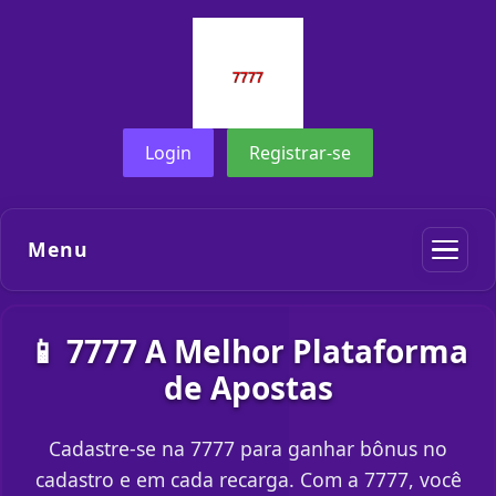
Login
Registrar-se
Menu
📱 7777 A Melhor Plataforma
de Apostas
Cadastre-se na 7777 para ganhar bônus no
cadastro e em cada recarga. Com a 7777, você