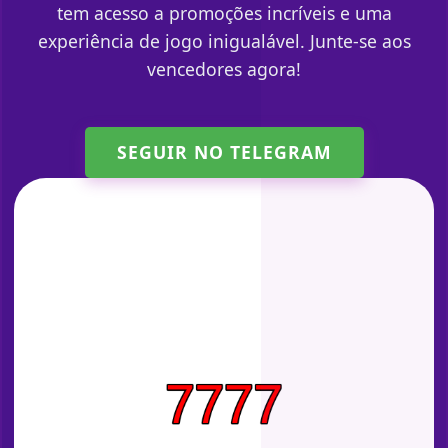
tem acesso a promoções incríveis e uma
experiência de jogo inigualável. Junte-se aos
vencedores agora!
SEGUIR NO TELEGRAM