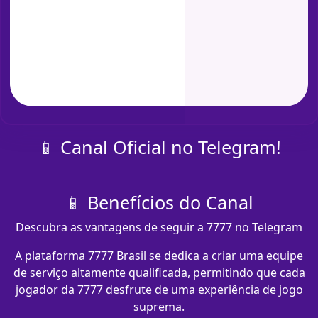
📱 Canal Oficial no Telegram!
📱 Benefícios do Canal
Descubra as vantagens de seguir a 7777 no Telegram
A plataforma 7777 Brasil se dedica a criar uma equipe
de serviço altamente qualificada, permitindo que cada
jogador da 7777 desfrute de uma experiência de jogo
suprema.