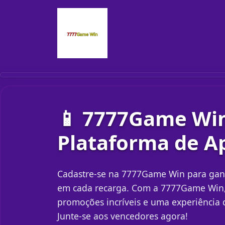
📱 7777Game Wi
Plataforma de A
Cadastre-se na 7777Game Win para gan
em cada recarga. Com a 7777Game Win,
promoções incríveis e uma experiência d
Junte-se aos vencedores agora!