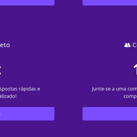
reto
👥 
t
espostas rápidas e
Junte-se a uma com
lizado!
compa
e