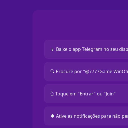
📱 Baixe o app Telegram no seu disp
🔍 Procure por "@7777Game WinOfi
👆 Toque em "Entrar" ou "Join"
🔔 Ative as notificações para não p