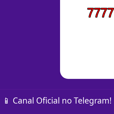
📱 Canal Oficial no Telegram!