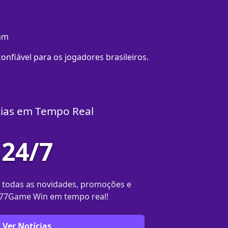
ram
nfiável para os jogadores brasileiros.
cias em Tempo Real
24/7
e todas as novidades, promoções e
777Game Win em tempo real!
Ver Notícias