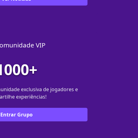
Comunidade VIP
1000+
unidade exclusiva de jogadores e
rtilhe experiências!
Entrar Grupo