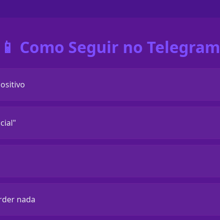
📱 Como Seguir no Telegram
ositivo
cial"
erder nada