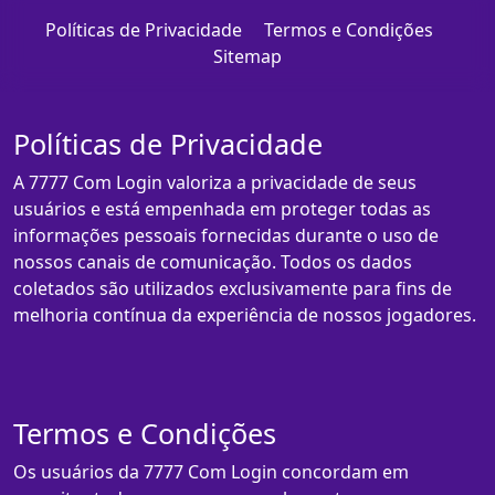
Políticas de Privacidade
Termos e Condições
Sitemap
Políticas de Privacidade
A 7777 Com Login valoriza a privacidade de seus
usuários e está empenhada em proteger todas as
informações pessoais fornecidas durante o uso de
nossos canais de comunicação. Todos os dados
coletados são utilizados exclusivamente para fins de
melhoria contínua da experiência de nossos jogadores.
Termos e Condições
Os usuários da 7777 Com Login concordam em