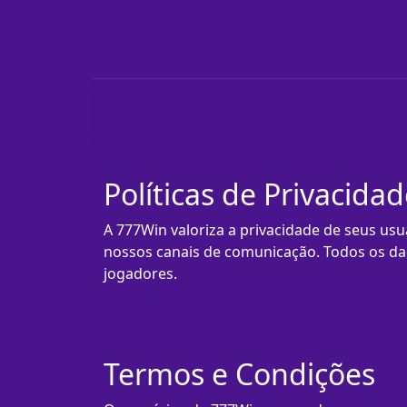
Políticas de Privacida
A 777Win valoriza a privacidade de seus us
nossos canais de comunicação. Todos os dad
jogadores.
Termos e Condições