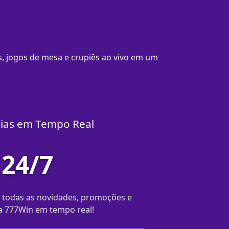
ts, jogos de mesa e crupiês ao vivo em um
cias em Tempo Real
24/7
e todas as novidades, promoções e
a 777Win em tempo real!