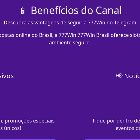
📱 Benefícios do Canal
Descubra as vantagens de seguir a 777Win no Telegram
stas online do Brasil, a 777Win 777Win Brasil oferece slo
ambiente seguro.
sivos
📢 Notí
m, promoções especiais
Fique por dentro d
s únicos!
eventos d