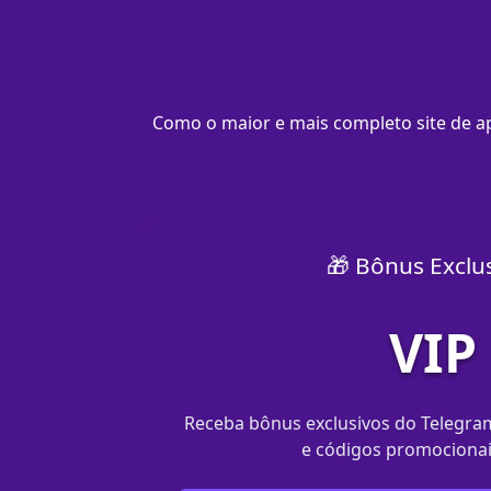
Como o maior e mais completo site de apo
🎁 Bônus Exclu
VIP
Receba bônus exclusivos do Telegra
e códigos promocionai