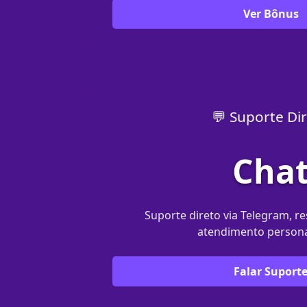
Ver Bônus
💬 Suporte Di
Cha
Suporte direto via Telegram, r
atendimento persona
Falar Suport