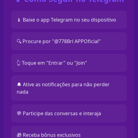
📱 Baixe o app Telegram no seu dispositivo
🔍 Procure por "@778Brl APPOficial"
👆 Toque em "Entrar" ou "Join"
🔔 Ative as notificações para não perder
nada
💬 Participe das conversas e interaja
🎁 Receba bônus exclusivos