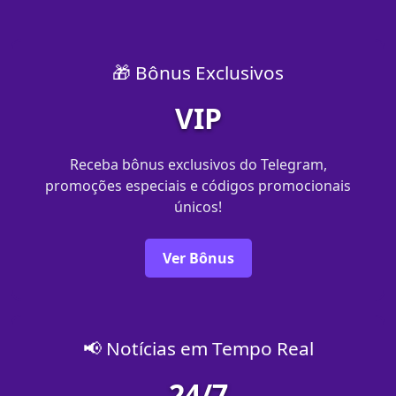
🎁 Bônus Exclusivos
VIP
Receba bônus exclusivos do Telegram,
promoções especiais e códigos promocionais
únicos!
Ver Bônus
📢 Notícias em Tempo Real
24/7