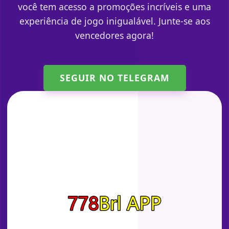
você tem acesso a promoções incríveis e uma
experiência de jogo inigualável. Junte-se aos
vencedores agora!
SEGUIR NO TELEGRAM