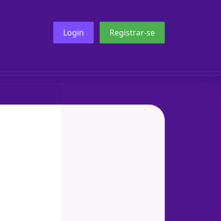
Login
Registrar-se