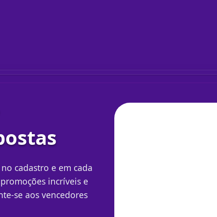
postas
 no cadastro e em cada
 promoções incríveis e
unte-se aos vencedores