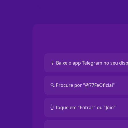
📱 Baixe o app Telegram no seu disp
🔍 Procure por "@77FeOficial"
👆 Toque em "Entrar" ou "Join"