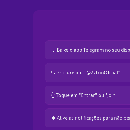
📱 Baixe o app Telegram no seu disp
🔍 Procure por "@77FunOficial"
👆 Toque em "Entrar" ou "Join"
🔔 Ative as notificações para não p