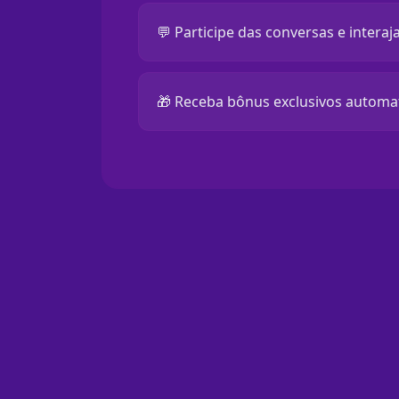
💬 Participe das conversas e interaj
🎁 Receba bônus exclusivos autom