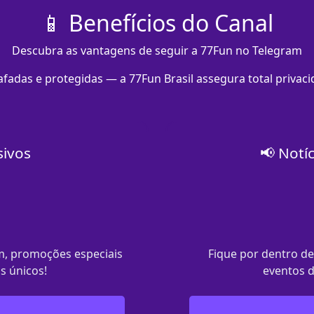
📱 Benefícios do Canal
Descubra as vantagens de seguir a 77Fun no Telegram
afadas e protegidas — a 77Fun Brasil assegura total privac
sivos
📢 Notí
m, promoções especiais
Fique por dentro d
s únicos!
eventos 