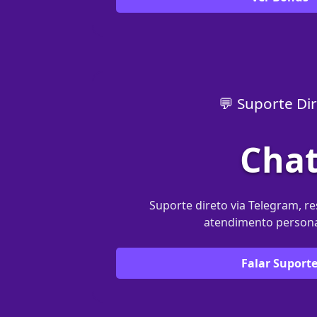
💬 Suporte Di
Cha
Suporte direto via Telegram, r
atendimento persona
Falar Suport