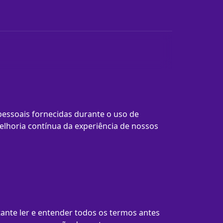
pessoais fornecidas durante o uso de
elhoria contínua da experiência de nossos
ante ler e entender todos os termos antes