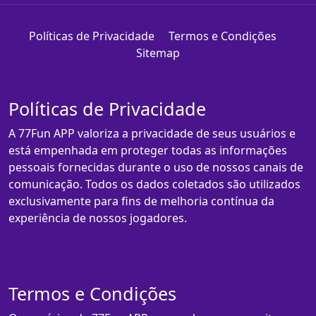
Políticas de Privacidade
Termos e Condições
Sitemap
Políticas de Privacidade
A 77Fun APP valoriza a privacidade de seus usuários e
está empenhada em proteger todas as informações
pessoais fornecidas durante o uso de nossos canais de
comunicação. Todos os dados coletados são utilizados
exclusivamente para fins de melhoria contínua da
experiência de nossos jogadores.
Termos e Condições