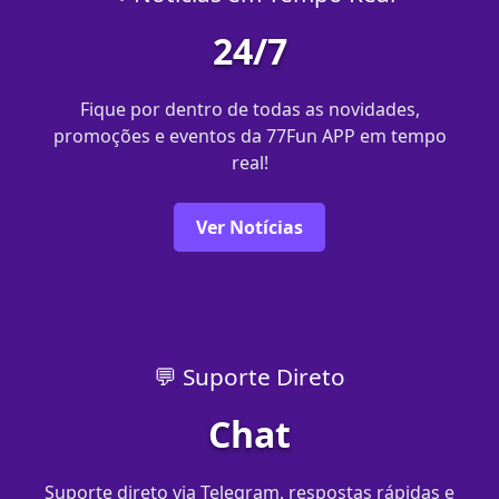
24/7
Fique por dentro de todas as novidades,
promoções e eventos da 77Fun APP em tempo
real!
Ver Notícias
💬 Suporte Direto
Chat
Suporte direto via Telegram, respostas rápidas e