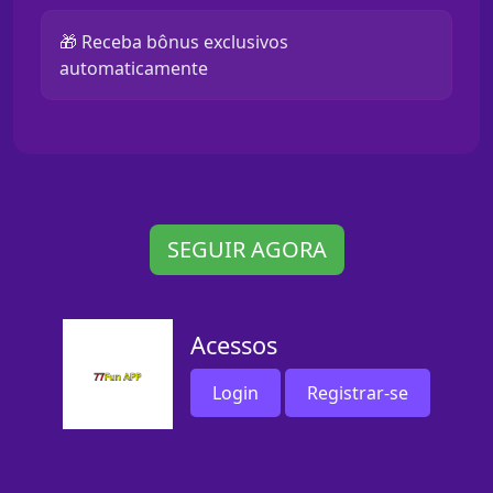
🎁 Receba bônus exclusivos
automaticamente
SEGUIR AGORA
Acessos
Login
Registrar-se