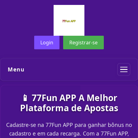
Login
Registrar-se
Menu
📱 77Fun APP A Melhor
Plataforma de Apostas
Cadastre-se na 77Fun APP para ganhar bônus no
cadastro e em cada recarga. Com a 77Fun APP,