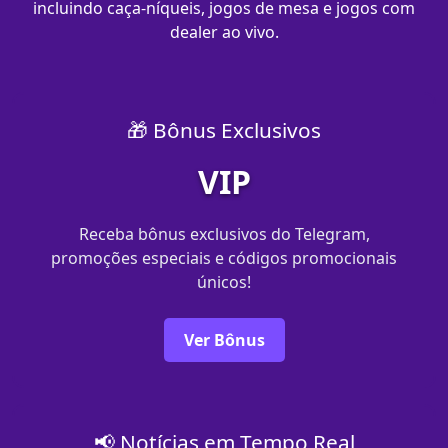
incluindo caça-níqueis, jogos de mesa e jogos com
dealer ao vivo.
🎁 Bônus Exclusivos
VIP
Receba bônus exclusivos do Telegram,
promoções especiais e códigos promocionais
únicos!
Ver Bônus
📢 Notícias em Tempo Real