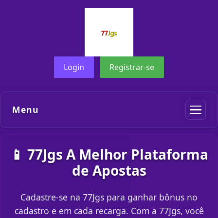
Login
Registrar-se
Menu
📱 77Jgs A Melhor Plataforma
de Apostas
Cadastre-se na 77Jgs para ganhar bônus no
cadastro e em cada recarga. Com a 77Jgs, você