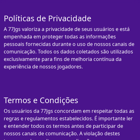
Políticas de Privacidade
A 77Jgs valoriza a privacidade de seus usuários e está
empenhada em proteger todas as informações
pessoais fornecidas durante o uso de nossos canais de
comunicação. Todos os dados coletados são utilizados
exclusivamente para fins de melhoria contínua da
experiência de nossos jogadores.
Termos e Condições
Os usuários da 77Jgs concordam em respeitar todas as
regras e regulamentos estabelecidos. É importante ler
e entender todos os termos antes de participar de
nossos canais de comunicação. A violação destes