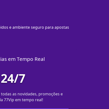
ápidos e ambiente seguro para apostas
cias em Tempo Real
24/7
e todas as novidades, promoções e
da 77Vip em tempo real!