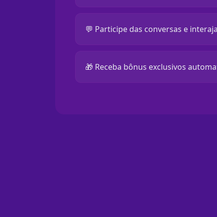
💬 Participe das conversas e interaj
🎁 Receba bônus exclusivos autom