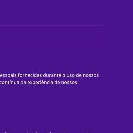
pessoais fornecidas durante o uso de nossos
 contínua da experiência de nossos