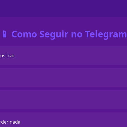
📱 Como Seguir no Telegram
ositivo
erder nada