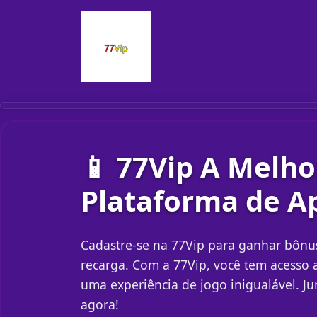
📱 77Vip A Melho
Plataforma de A
Cadastre-se na 77Vip para ganhar bônu
recarga. Com a 77Vip, você tem acesso 
uma experiência de jogo inigualável. J
agora!