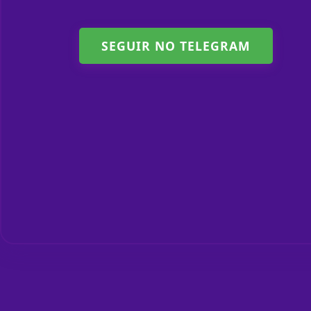
SEGUIR NO TELEGRAM