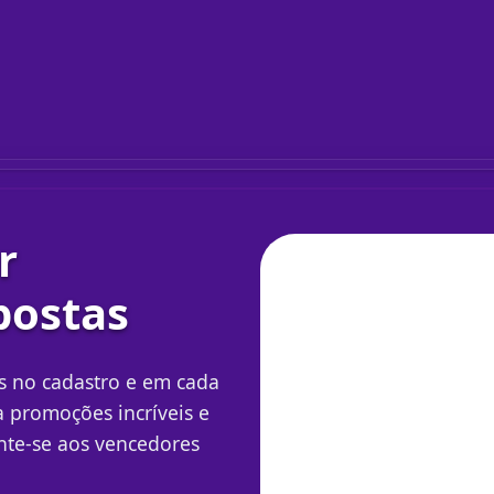
r
postas
s no cadastro e em cada
a promoções incríveis e
unte-se aos vencedores