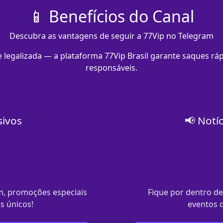
📱 Benefícios do Canal
Descubra as vantagens de seguir a 77Vip no Telegram
e legalizada — a plataforma 77Vip Brasil garante saques r
responsáveis.
sivos
📢 Notí
m, promoções especiais
Fique por dentro d
s únicos!
eventos 