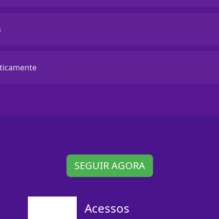
a
aticamente
SEGUIR AGORA
Acessos