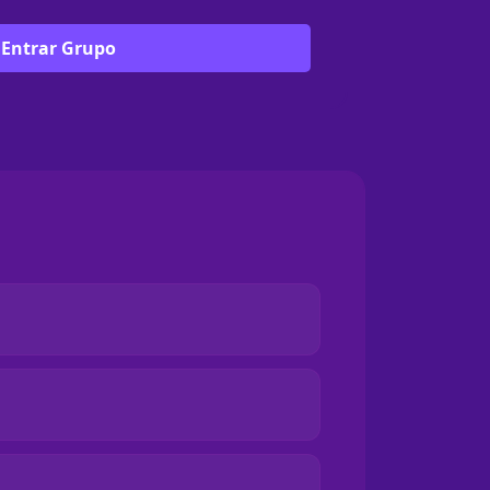
Entrar Grupo