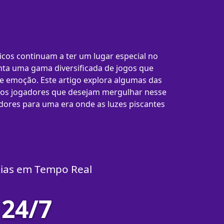
m
icos continuam a ter um lugar especial no
enta uma gama diversificada de jogos que
 e emoção. Este artigo explora algumas das
ra os jogadores que desejam mergulhar nesse
dores para uma era onde as luzes piscantes
cias em Tempo Real
24/7