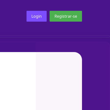
Login
Registrar-se