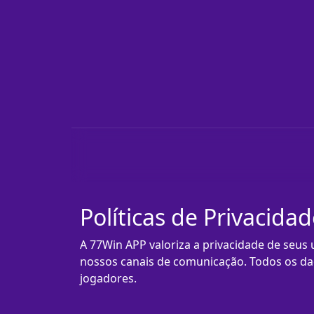
Políticas de Privacida
A 77Win APP valoriza a privacidade de seus
nossos canais de comunicação. Todos os dad
jogadores.