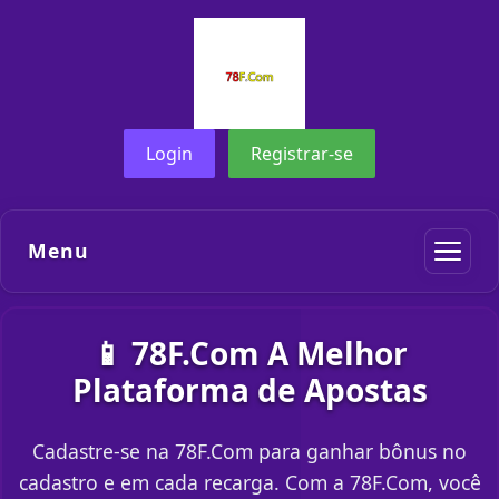
Login
Registrar-se
Menu
📱 78F.Com A Melhor
Plataforma de Apostas
Cadastre-se na 78F.Com para ganhar bônus no
cadastro e em cada recarga. Com a 78F.Com, você