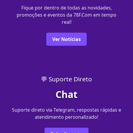
Fique por dentro de todas as novidades,
promoções e eventos da 78F.Com em tempo
real!
Ver Notícias
💬 Suporte Direto
Chat
Suporte direto via Telegram, respostas rápidas e
atendimento personalizado!