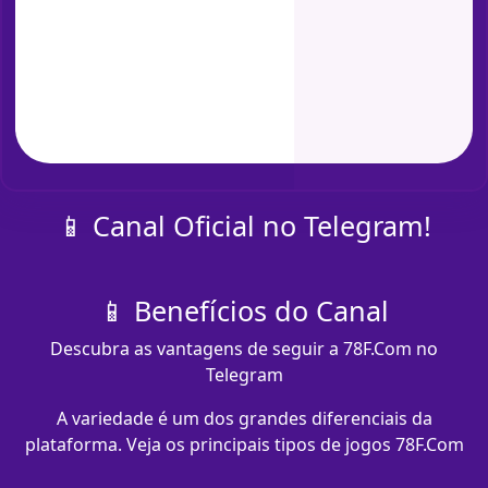
📱 Canal Oficial no Telegram!
📱 Benefícios do Canal
Descubra as vantagens de seguir a 78F.Com no
Telegram
A variedade é um dos grandes diferenciais da
plataforma. Veja os principais tipos de jogos 78F.Com