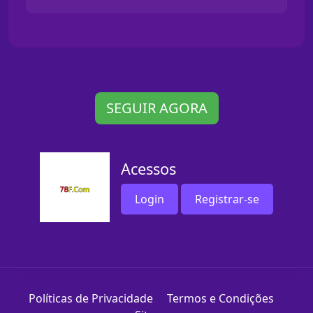
SEGUIR AGORA
Acessos
Login
Registrar-se
Políticas de Privacidade
Termos e Condições