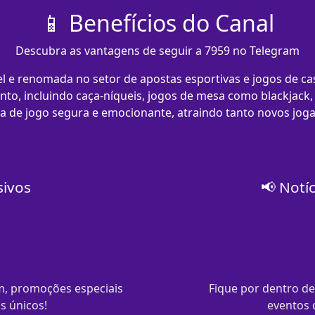
📱 Benefícios do Canal
Descubra as vantagens de seguir a 7959 no Telegram
l e renomada no setor de apostas esportivas e jogos de c
o, incluindo caça-níqueis, jogos de mesa como blackjack, r
ia de jogo segura e emocionante, atraindo tanto novos jog
sivos
📢 Notí
m, promoções especiais
Fique por dentro d
s únicos!
eventos 