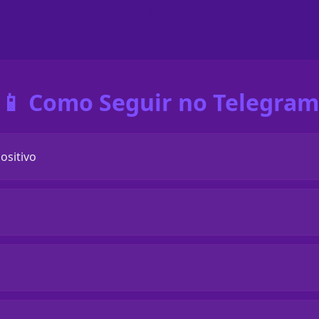
📱 Como Seguir no Telegram
ositivo