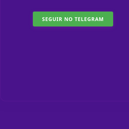
SEGUIR NO TELEGRAM