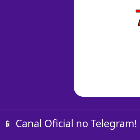
📱 Canal Oficial no Telegram!