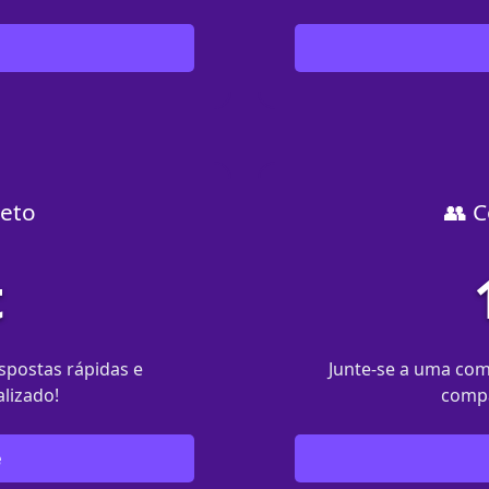
reto
👥 
t
espostas rápidas e
Junte-se a uma com
lizado!
compa
e