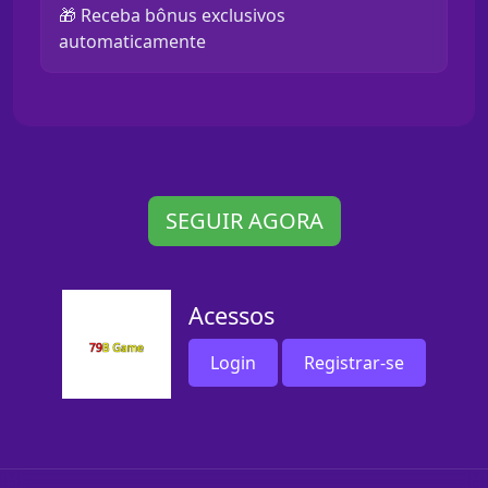
🎁 Receba bônus exclusivos
automaticamente
SEGUIR AGORA
Acessos
Login
Registrar-se