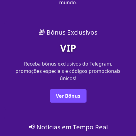
mundo.
🎁 Bônus Exclusivos
VIP
Receba bônus exclusivos do Telegram,
promoções especiais e códigos promocionais
únicos!
Ver Bônus
📢 Notícias em Tempo Real