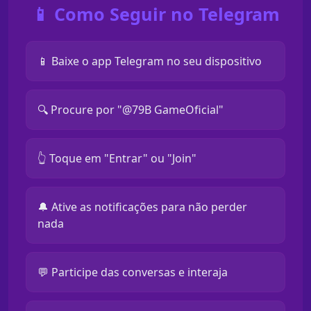
📱 Como Seguir no Telegram
📱 Baixe o app Telegram no seu dispositivo
🔍 Procure por "@79B GameOficial"
👆 Toque em "Entrar" ou "Join"
🔔 Ative as notificações para não perder
nada
💬 Participe das conversas e interaja