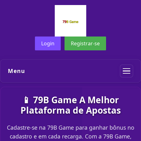
Login
Registrar-se
Menu
📱 79B Game A Melhor
Plataforma de Apostas
Cadastre-se na 79B Game para ganhar bônus no
cadastro e em cada recarga. Com a 79B Game,