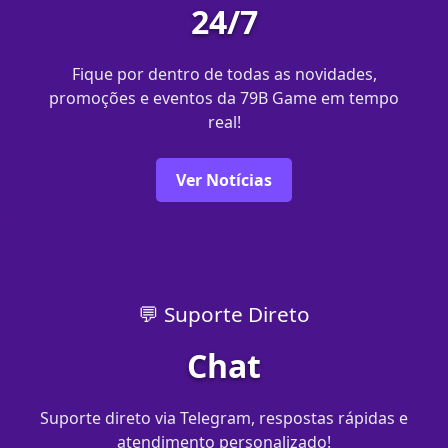
24/7
Fique por dentro de todas as novidades,
promoções e eventos da 79B Game em tempo
real!
Ver Notícias
💬 Suporte Direto
Chat
Suporte direto via Telegram, respostas rápidas e
atendimento personalizado!