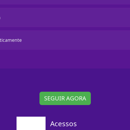
a
aticamente
SEGUIR AGORA
Acessos