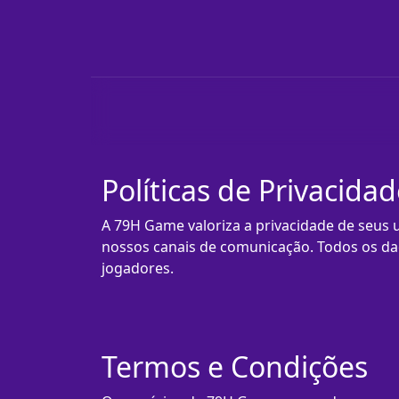
Políticas de Privacida
A 79H Game valoriza a privacidade de seus
nossos canais de comunicação. Todos os dad
jogadores.
Termos e Condições