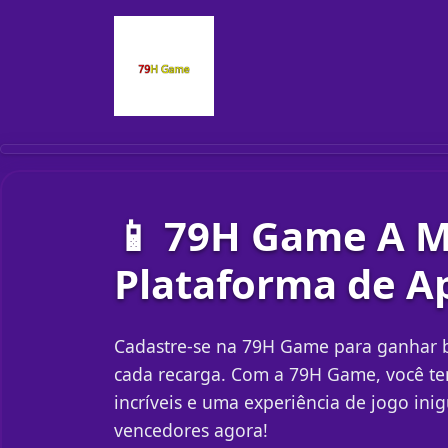
📱 79H Game A M
Plataforma de A
Cadastre-se na 79H Game para ganhar 
cada recarga. Com a 79H Game, você t
incríveis e uma experiência de jogo inig
vencedores agora!