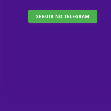
SEGUIR NO TELEGRAM