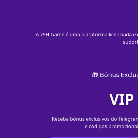
A 79H Game é uma plataforma licenciada e 
suport
🎁 Bônus Exclu
VIP
Receba bônus exclusivos do Telegra
e códigos promocionai