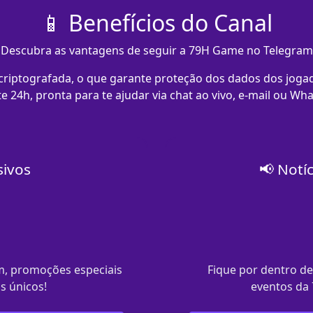
📱 Benefícios do Canal
Descubra as vantagens de seguir a 79H Game no Telegram
criptografada, o que garante proteção dos dados dos joga
e 24h, pronta para te ajudar via chat ao vivo, e-mail ou Wh
sivos
📢 Notí
m, promoções especiais
Fique por dentro d
s únicos!
eventos da