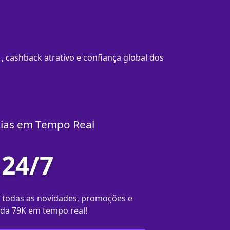
, cashback atrativo e confiança global dos
cias em Tempo Real
24/7
e todas as novidades, promoções e
 da 79K em tempo real!