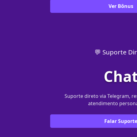
Ver Bônus
💬 Suporte Di
Cha
Suporte direto via Telegram, r
atendimento persona
Falar Suport