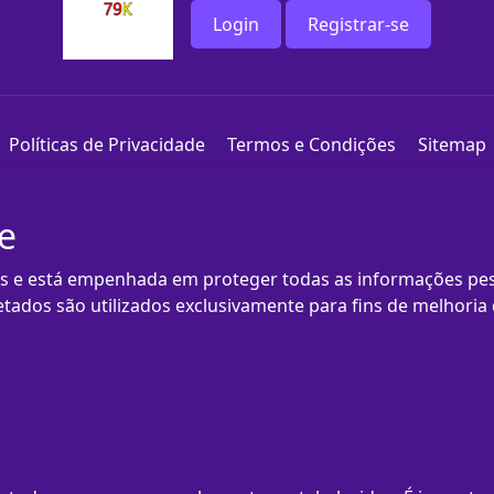
Login
Registrar-se
Políticas de Privacidade
Termos e Condições
Sitemap
de
ios e está empenhada em proteger todas as informações pe
tados são utilizados exclusivamente para fins de melhoria