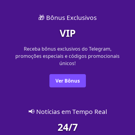
🎁 Bônus Exclusivos
VIP
Receba bônus exclusivos do Telegram,
promoções especiais e códigos promocionais
únicos!
Ver Bônus
📢 Notícias em Tempo Real
24/7