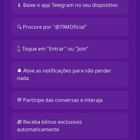
📱 Baixe o app Telegram no seu dispositivo
🔍 Procure por "@79MOficial"
👆 Toque em "Entrar" ou "Join"
🔔 Ative as notificações para não perder
nada
💬 Participe das conversas e interaja
🎁 Receba bônus exclusivos
automaticamente