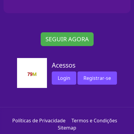
SEGUIR AGORA
Acessos
Login
Registrar-se
Políticas de Privacidade
Termos e Condições
Sitemap