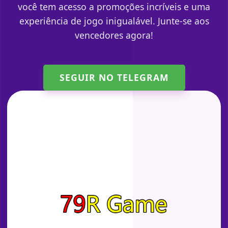
você tem acesso a promoções incríveis e uma
experiência de jogo inigualável. Junte-se aos
vencedores agora!
SEGUIR NO TELEGRAM