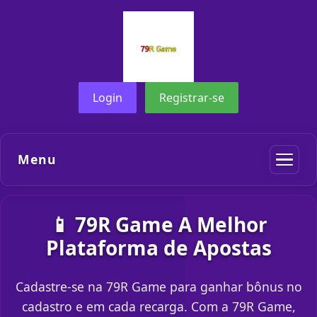
Login
Registrar-se
Menu
📱 79R Game A Melhor
Plataforma de Apostas
Cadastre-se na 79R Game para ganhar bônus no
cadastro e em cada recarga. Com a 79R Game,