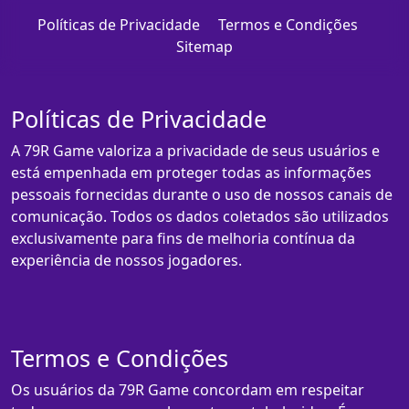
Políticas de Privacidade
Termos e Condições
Sitemap
Políticas de Privacidade
A 79R Game valoriza a privacidade de seus usuários e
está empenhada em proteger todas as informações
pessoais fornecidas durante o uso de nossos canais de
comunicação. Todos os dados coletados são utilizados
exclusivamente para fins de melhoria contínua da
experiência de nossos jogadores.
Termos e Condições
Os usuários da 79R Game concordam em respeitar