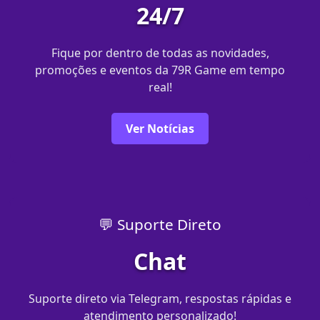
24/7
Fique por dentro de todas as novidades,
promoções e eventos da 79R Game em tempo
real!
Ver Notícias
💬 Suporte Direto
Chat
Suporte direto via Telegram, respostas rápidas e
atendimento personalizado!