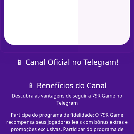
📱 Canal Oficial no Telegram!
📱 Benefícios do Canal
Descubra as vantagens de seguir a 79R Game no
Telegram
Participe do programa de fidelidade: O 79R Game
recompensa seus jogadores leais com bônus extras e
promoções exclusivas. Participar do programa de