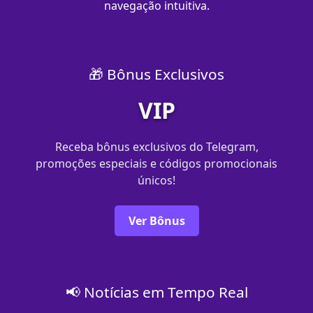
navegação intuitiva.
🎁 Bônus Exclusivos
VIP
Receba bônus exclusivos do Telegram,
promoções especiais e códigos promocionais
únicos!
Ver Bônus
📢 Notícias em Tempo Real