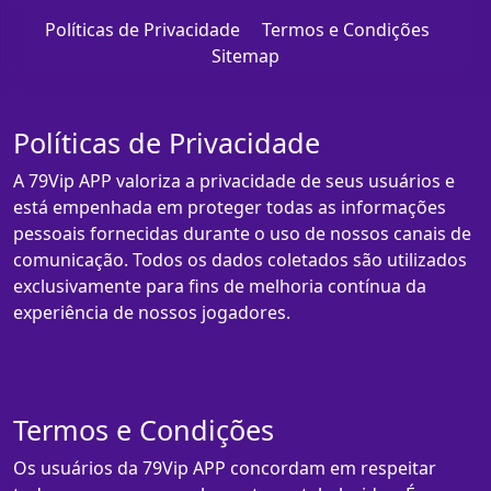
Políticas de Privacidade
Termos e Condições
Sitemap
Políticas de Privacidade
A 79Vip APP valoriza a privacidade de seus usuários e
está empenhada em proteger todas as informações
pessoais fornecidas durante o uso de nossos canais de
comunicação. Todos os dados coletados são utilizados
exclusivamente para fins de melhoria contínua da
experiência de nossos jogadores.
Termos e Condições
Os usuários da 79Vip APP concordam em respeitar