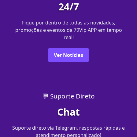
24/7
Fique por dentro de todas as novidades,
promoções e eventos da 79Vip APP em tempo
real!
Ver Notícias
💬 Suporte Direto
Chat
Suporte direto via Telegram, respostas rápidas e
atendimento personalizado!