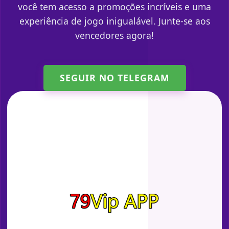
você tem acesso a promoções incríveis e uma
experiência de jogo inigualável. Junte-se aos
vencedores agora!
SEGUIR NO TELEGRAM