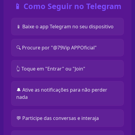
📱 Como Seguir no Telegram
📱 Baixe o app Telegram no seu dispositivo
🔍 Procure por "@79Vip APPOficial"
👆 Toque em "Entrar" ou "Join"
🔔 Ative as notificações para não perder
nada
💬 Participe das conversas e interaja