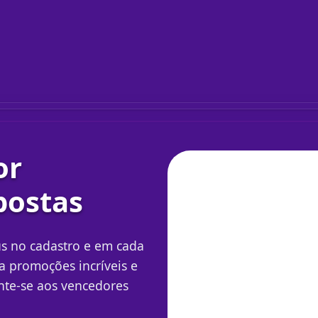
or
postas
us no cadastro e em cada
a promoções incríveis e
unte-se aos vencedores