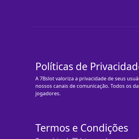
Políticas de Privacida
A 7Bslot valoriza a privacidade de seus us
nossos canais de comunicação. Todos os dad
jogadores.
Termos e Condições