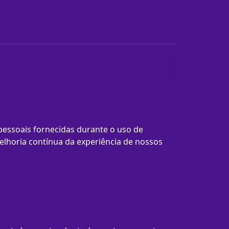
pessoais fornecidas durante o uso de
elhoria contínua da experiência de nossos