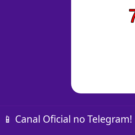
📱 Canal Oficial no Telegram!