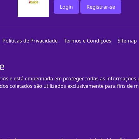
Login
Registrar-se
Políticas de Privacidade
Termos e Condições
Sitemap
de
uários e está empenhada em proteger todas as informações 
os coletados são utilizados exclusivamente para fins de m