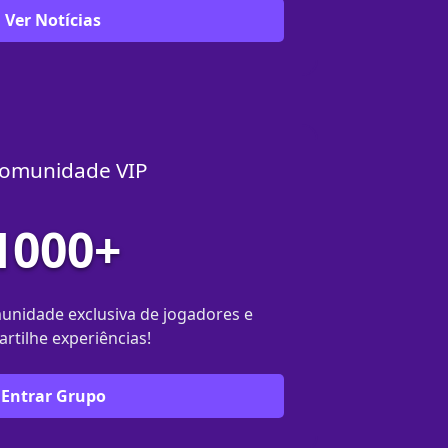
Ver Notícias
Comunidade VIP
1000+
unidade exclusiva de jogadores e
rtilhe experiências!
Entrar Grupo