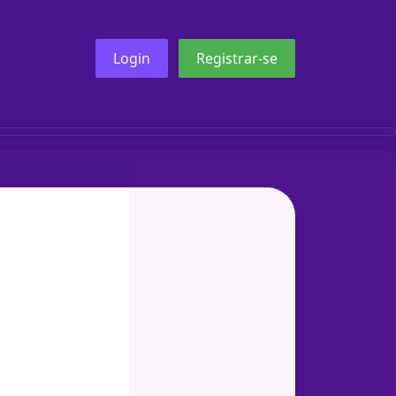
Login
Registrar-se