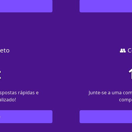
reto
👥 
t
espostas rápidas e
Junte-se a uma com
lizado!
compa
e