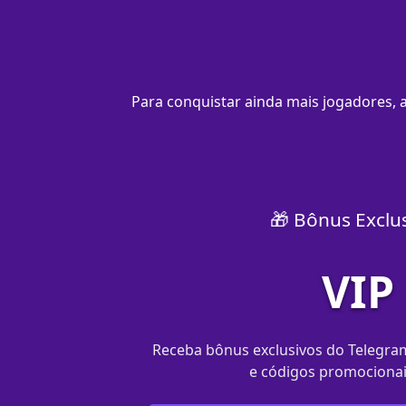
Para conquistar ainda mais jogadores, a
🎁 Bônus Exclu
VIP
Receba bônus exclusivos do Telegra
e códigos promocionai