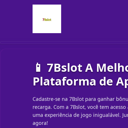
📱 7Bslot A Melh
Plataforma de A
Cadastre-se na 7Bslot para ganhar bôn
recarga. Com a 7Bslot, você tem acesso 
uma experiência de jogo inigualável. J
agora!