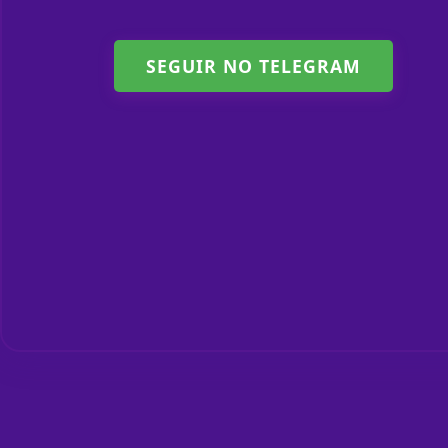
SEGUIR NO TELEGRAM