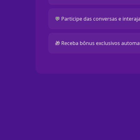
💬 Participe das conversas e interaj
🎁 Receba bônus exclusivos autom