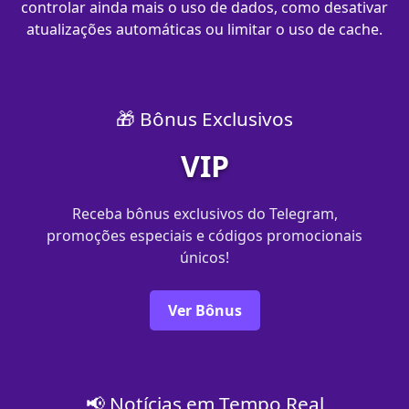
controlar ainda mais o uso de dados, como desativar
atualizações automáticas ou limitar o uso de cache.
🎁 Bônus Exclusivos
VIP
Receba bônus exclusivos do Telegram,
promoções especiais e códigos promocionais
únicos!
Ver Bônus
📢 Notícias em Tempo Real