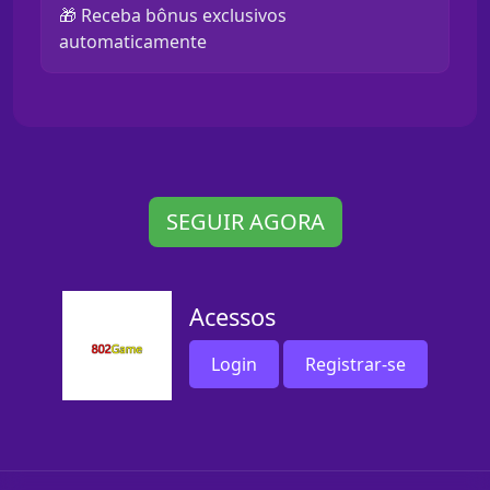
🎁 Receba bônus exclusivos
automaticamente
SEGUIR AGORA
Acessos
Login
Registrar-se