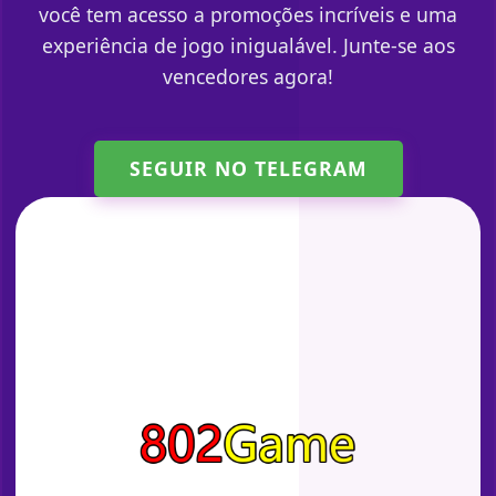
você tem acesso a promoções incríveis e uma
experiência de jogo inigualável. Junte-se aos
vencedores agora!
SEGUIR NO TELEGRAM