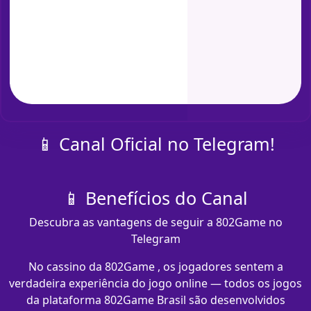
📱 Canal Oficial no Telegram!
📱 Benefícios do Canal
Descubra as vantagens de seguir a 802Game no
Telegram
No cassino da 802Game , os jogadores sentem a
verdadeira experiência do jogo online — todos os jogos
da plataforma 802Game Brasil são desenvolvidos