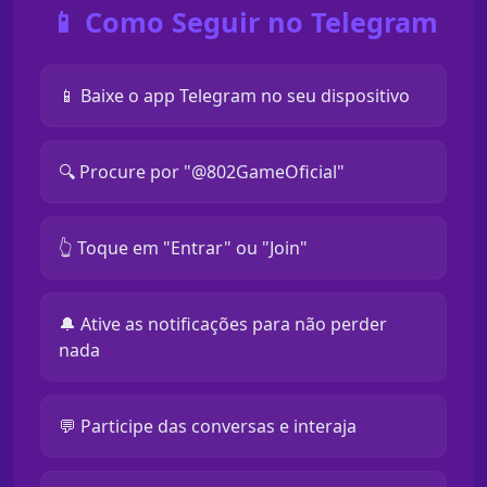
📱 Como Seguir no Telegram
📱 Baixe o app Telegram no seu dispositivo
🔍 Procure por "@802GameOficial"
👆 Toque em "Entrar" ou "Join"
🔔 Ative as notificações para não perder
nada
💬 Participe das conversas e interaja