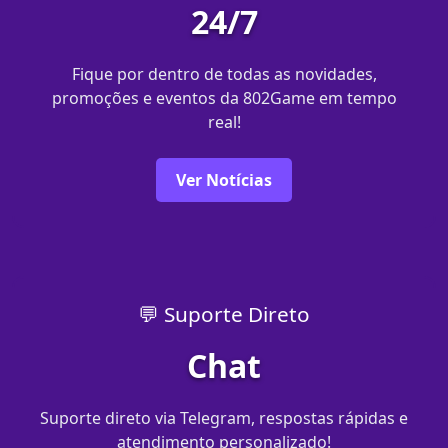
24/7
Fique por dentro de todas as novidades,
promoções e eventos da 802Game em tempo
real!
Ver Notícias
💬 Suporte Direto
Chat
Suporte direto via Telegram, respostas rápidas e
atendimento personalizado!