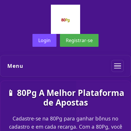
Login
Registrar-se
Menu
📱 80Pg A Melhor Plataforma
de Apostas
Cadastre-se na 80Pg para ganhar bônus no
cadastro e em cada recarga. Com a 80Pg, você