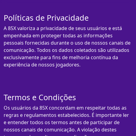
Políticas de Privacidade
A 85X valoriza a privacidade de seus usuários e está
empenhada em proteger todas as informações
pessoais fornecidas durante o uso de nossos canais de
comunicação. Todos os dados coletados são utilizados
exclusivamente para fins de melhoria contínua da
experiência de nossos jogadores.
Termos e Condições
Os usuários da 85X concordam em respeitar todas as
regras e regulamentos estabelecidos. É importante ler
e entender todos os termos antes de participar de
nossos canais de comunicação. A violação destes