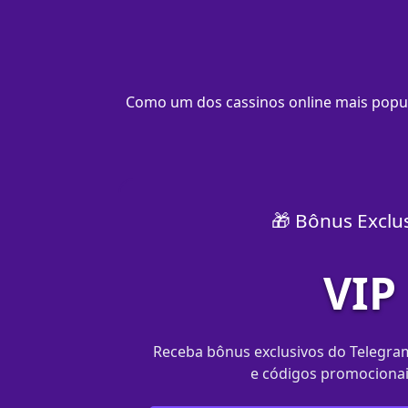
Como um dos cassinos online mais popula
🎁 Bônus Exclu
VIP
Receba bônus exclusivos do Telegra
e códigos promocionai