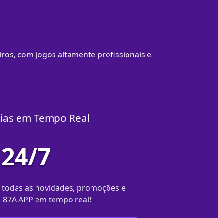
ros, com jogos altamente profissionais e
cias em Tempo Real
24/7
e todas as novidades, promoções e
a 87A APP em tempo real!