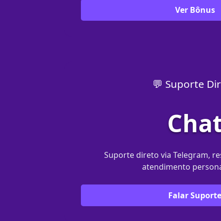
Ver Bônus
💬 Suporte Di
Cha
Suporte direto via Telegram, r
atendimento persona
Falar Suport